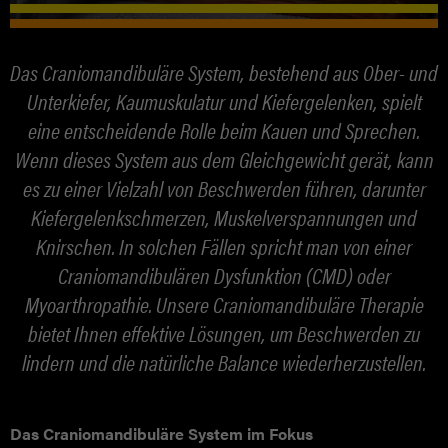
Atemtherapie
Das Craniomandibuläre System, bestehend aus Ober- und
Sport Physiotherapie
Unterkiefer, Kaumuskulatur und Kiefergelenken, spielt
Craniomandibuläre Therapie
eine entscheidende Rolle beim Kauen und Sprechen.
Wenn dieses System aus dem Gleichgewicht gerät, kann
Taping
es zu einer Vielzahl von Beschwerden führen, darunter
Kiefergelenkschmerzen, Muskelverspannungen und
Gangschulung &
Knirschen. In solchen Fällen spricht man von einer
Craniomandibulären Dysfunktion (CMD) oder
Sturzprophylaxe
Myoarthropathie. Unsere Craniomandibuläre Therapie
MEDIZINISCHE MASSAGE
bietet Ihnen effektive Lösungen, um Beschwerden zu
lindern und die natürliche Balance wiederherzustellen.
REHABILITATION
TRAINING
Das Craniomandibuläre System im Fokus