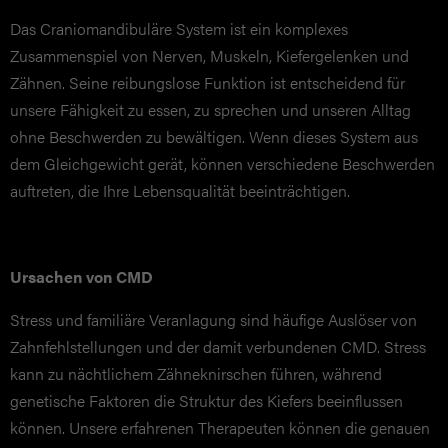
Das Craniomandibuläre System ist ein komplexes
KURSE
Zusammenspiel von Nerven, Muskeln, Kiefergelenken und
Zähnen. Seine reibungslose Funktion ist entscheidend für
EPIGENETIK
unsere Fähigkeit zu essen, zu sprechen und unseren Alltag
ohne Beschwerden zu bewältigen. Wenn dieses System aus
dem Gleichgewicht gerät, können verschiedene Beschwerden
TERMIN VEREINBAREN
auftreten, die Ihre Lebensqualität beeinträchtigen.
NEWS
JOBS
Ursachen von CMD
ÜBER UNS
Stress und familiäre Veranlagung sind häufige Auslöser von
KONTAKT
Zahnfehlstellungen und der damit verbundenen CMD. Stress
ANERKENNUNG
kann zu nächtlichem Zähneknirschen führen, während
genetische Faktoren die Struktur des Kiefers beeinflussen
können. Unsere erfahrenen Therapeuten können die genauen