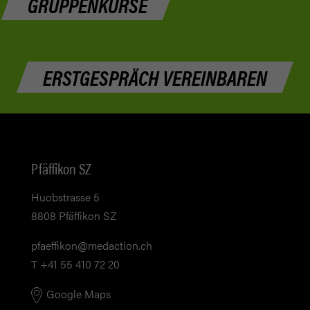
GRUPPENKURSE
ERSTGESPRÄCH VEREINBAREN
Pfäffikon SZ
Huobstrasse 5
8808 Pfäffikon SZ
pf
ff
k
n
m
d
ct
n
ch
T +41 55 410 72 20
Google Maps