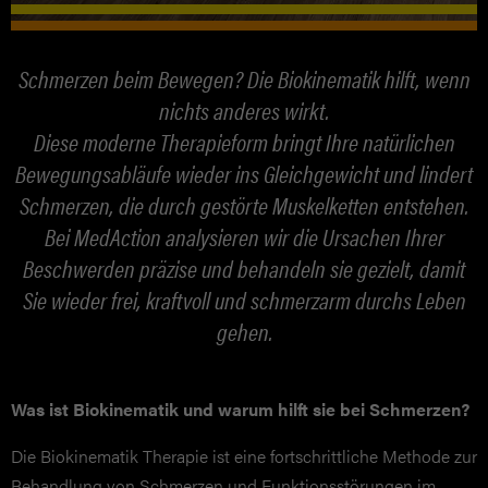
Atemtherapie
Schmerzen beim Bewegen? Die Biokinematik hilft, wenn
Sport Physiotherapie
nichts anderes wirkt.
Craniomandibuläre Therapie
Diese moderne Therapieform bringt Ihre natürlichen
Bewegungsabläufe wieder ins Gleichgewicht und lindert
Taping
Schmerzen, die durch gestörte Muskelketten entstehen.
Bei MedAction analysieren wir die Ursachen Ihrer
Gangschulung &
Beschwerden präzise und behandeln sie gezielt, damit
Sie wieder frei, kraftvoll und schmerzarm durchs Leben
Sturzprophylaxe
gehen.
MEDIZINISCHE MASSAGE
REHABILITATION
Was ist Biokinematik und warum hilft sie bei Schmerzen?
TRAINING
Die Biokinematik Therapie ist eine fortschrittliche Methode zur
Behandlung von Schmerzen und Funktionsstörungen im