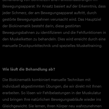
Bewegungsapparat. Ihr Ansatz basiert auf der Erkenntnis, dass
KURSE
jeder Schmerz, der am Bewegungsapparat auftritt, durch
gestörte Bewegungsbahnen verursacht wird. Das Hauptziel
EPIGENETIK
der Biokinematik besteht darin, diese gestörten
Bewegungsbahnen zu identifizieren und die Fehlfunktionen in
den Muskelketten zu behandeln. Dies wird erreicht durch eine
TERMIN VEREINBAREN
manuelle Druckpunkttechnik und spezielles Muskeltraining.
NEWS
JOBS
Wie läuft die Behandlung ab?
ÜBER UNS
Die Biokinematik kombiniert manuelle Techniken mit
KONTAKT
individuell abgestimmten Übungen, die wir direkt mit Ihnen
ANERKENNUNG
erarbeiten. So lösen wir Fehlbelastungen in der Muskulatur
und bringen Ihre natürlichen Bewegungsabläufe wieder ins
Gleichgewicht. Sie lernen, Ihren Körper neu wahrzunehmen