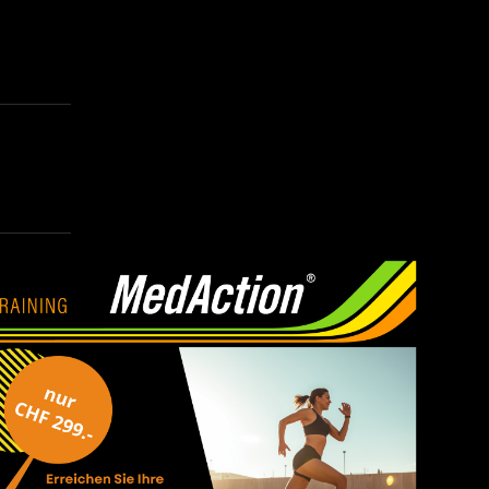
re
n zur
f alle