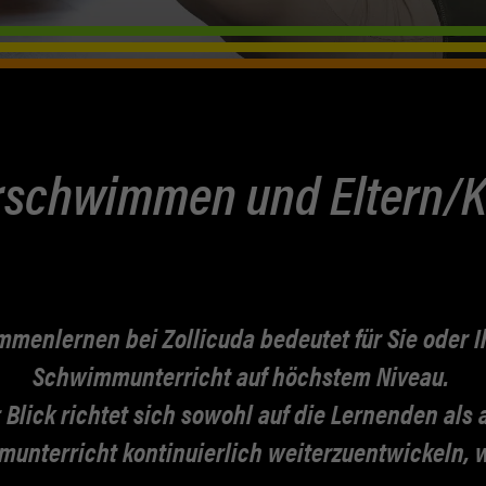
REHABILITATION
TRAINING
erschwimmen und Eltern
KURSE
EPIGENETIK
menlernen bei Zollicuda bedeutet für Sie oder I
Schwimmunterricht auf höchstem Niveau.
TERMIN VEREINBAREN
Blick richtet sich sowohl auf die Lernenden als
nterricht kontinuierlich weiterzuentwickeln, wo
NEWS