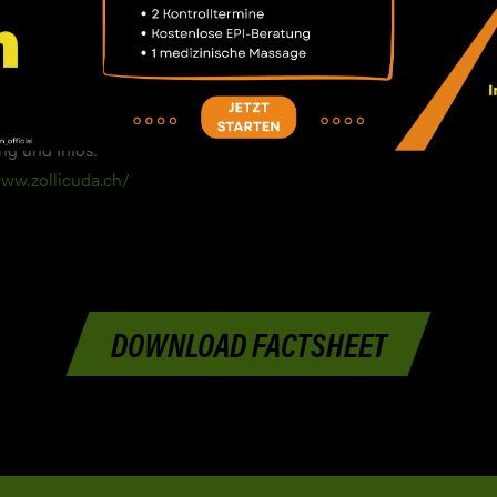
Fitness-Abonnements für Eltern von Kindern, die in der Zol
Kinderschwimmschule angemeldet sind.
g und Infos:
www.zollicuda.ch/
DOWNLOAD FACTSHEET