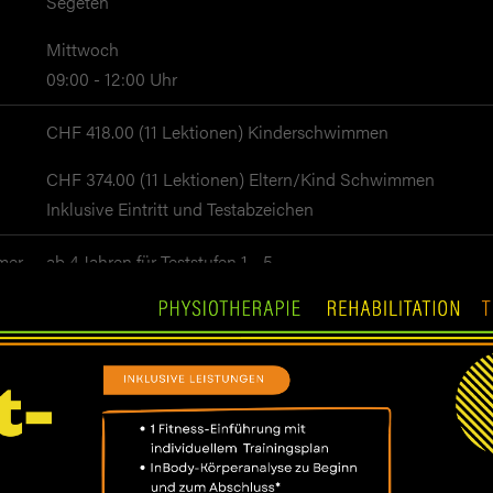
Segeten
Mittwoch
09:00 - 12:00 Uhr
CHF 418.00 (11 Lektionen) Kinderschwimmen
CHF 374.00 (11 Lektionen) Eltern/Kind Schwimmen
Inklusive Eintritt und Testabzeichen
mer
ab 4 Jahren für Teststufen 1 - 5
ab 4 Monate für Eltern/Kind
age
https://www.zollicuda.ch/
-
Möchten Sie sich bewegen und Kraft aufbauen, während Ih
 die
Kinder bei uns schwimmen lernen? Buchen Sie einen Termi
Erstellung Ihres individuellen Trainingsplans. 25% Rabatt au