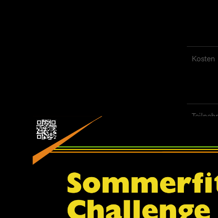
Kosten
Teilneh
Homep
Fitness
Abo für
Eltern