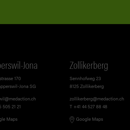
erswil-Jona
Zollikerberg
strasse 170
Sennhofweg 23
pperswil-Jona SG
8125 Zollikerberg
wil@medaction.ch
zollikerberg@medaction.ch
5 505 21 21
T +41 44 527 88 48
gle Maps
Google Maps