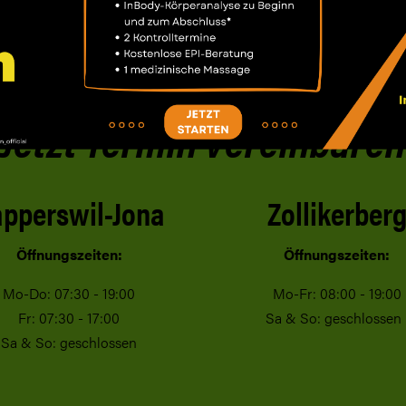
Jetzt Termin vereinbaren
pperswil-Jona
Zollikerber
Öffnungszeiten:
Öffnungszeiten:
Mo-Do: 07:30 - 19:00
Mo-Fr: 08:00 - 19:00
Fr: 07:30 - 17:00
Sa & So: geschlosse
Sa & So: geschlossen