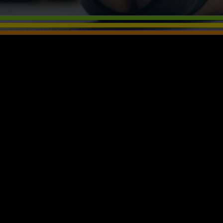
REHABILITATION
TRAINING
KURSE
EPIGENETIK
TERMIN VEREINBAREN
NEWS