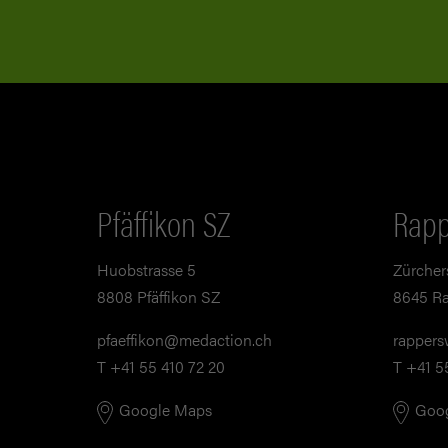
Pfäffikon SZ
Rapp
Huobstrasse 5
Zürcher
8808 Pfäffikon SZ
8645 Ra
pf
ff
k
n
m
d
ct
n
ch
rappers
T +41 55 410 72 20
T +41 5
Google Maps
Goo