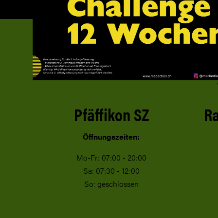
Pfäffikon SZ
Ra
Öffnungszeiten:
Mo-Fr: 07:00 - 20:00
Sa: 07:30 - 12:00
So: geschlossen